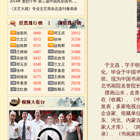
·
2014年 墨韵千年·第三届中国风全国书画艺术迎春作品展 南昌展
·《文艺大观》专业文艺类杂志选刊邀请函
游新民
6660
邓玉庆
32012
兰文正
6572
张坤
31539
赵格辉
6531
赵格辉
31496
王樟炳
6487
胡德保
31460
吴效强
6432
吴效强
31023
邓玉庆
6340
兰文正
30720
张坤
6219
李素君
30703
胡德保
6175
王樟炳
29438
李素君
6058
游新民
29218
沈红旗
2046
陈顺乐
27426
更多>>