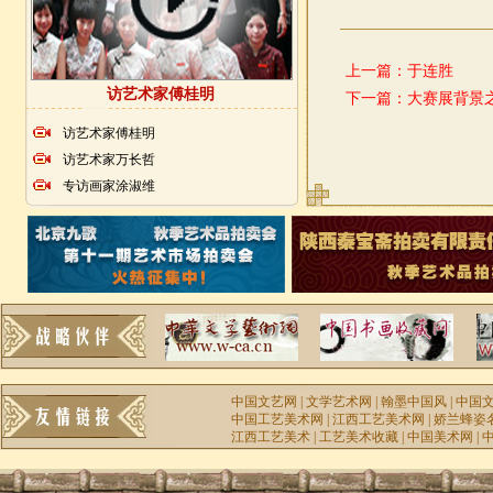
上一篇：
于连胜
访艺术家傅桂明
下一篇：
大赛展背景
访艺术家傅桂明
访艺术家万长哲
专访画家涂淑维
中国文艺网
|
文学艺术网
|
翰墨中国风
|
中国
中国工艺美术网
|
江西工艺美术网
|
娇兰蜂姿
江西工艺美术
|
工艺美术收藏
|
中国美术网
|