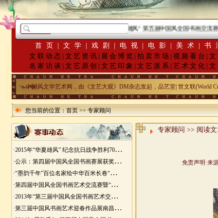
·
2015年“华夏雄风” 第五届中国风全国书画交流赛暨
首页
|
文学
|
戏剧
|
电视
|
电影
|
美术
|
书
文联动态
|
文艺资讯
|
展会博览
|
拍卖市场
|
视频看台
|
文
名家访谈
|
文艺原创
|
文艺印象
|
文艺派系
|
艺术文化
|
文
中国风文学艺术网，由《文艺大观》DM杂志发起，品艺堂| 世文联(World Cu
您当前的位置：
首页
>>
专家顾问
专家顾问
>> 阅读
更多>>
·
2015年“华夏雄风” 纪念抗日战争胜利70周年书画展征稿
·
公示：第四届中国风全国书画赛展获奖入展名单
·
“墨韵千年”百位名家绘中华百米长卷“华夏五千年锦绣山河图”创作
·
第四届中国风全国书画艺术交流赛暨“华夏五千年锦绣山河图”百位名家绘中华百米长卷创作邀请展
·
2013年“第三届中国风全国书画艺术交流赛” 获奖名单
·
第三届中国风书画艺术迎春作品展南昌展胜利开幕