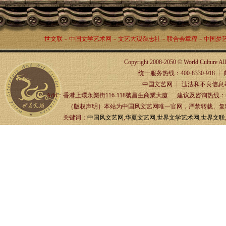
-
-
-
-
世文联
中国文学艺术网
文艺大观杂志社
联合会章程
中国梦
Copyright 2008-2050 © World Culture A
统一服务热线：400-8330-918 ┊ 邮箱：
中国文艺网 ┊ 违法和不良信息举报
Add：香港上環永樂街116-118號昌生商業大廈 建议及咨询热线：4
｛版权声明｝本站为中国风文艺网唯一官网，严禁转载、复制、
关键词：
中国风文艺网
,
华夏文艺网
,
世界文学艺术网
,
世界文联