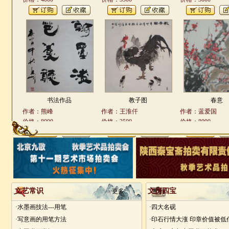
书法作品
教子图
春意
作者：熊峰
作者：王淮仟
作者：蓝爱国
价格：8000
价格：2500
价格：8000
文艺常识
文房四宝
更多
·水墨画技法---用笔
·四大名砚
·写意画的用笔方法
·印石行情大涨 印章价值被低