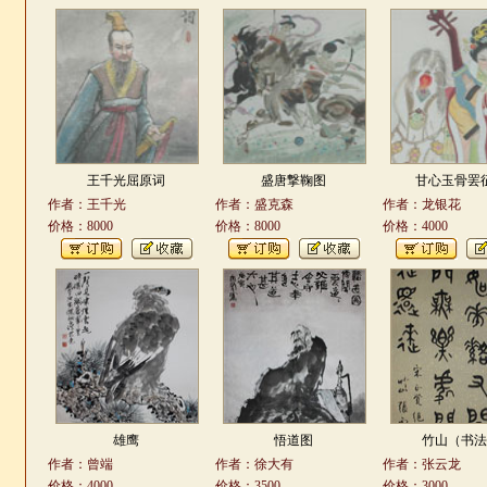
王千光屈原词
盛唐撃鞠图
甘心玉骨罢
作者：王千光
作者：盛克森
作者：龙银花
价格：8000
价格：8000
价格：4000
雄鹰
悟道图
竹山（书
作者：曾端
作者：徐大有
作者：张云龙
价格：4000
价格：3500
价格：3000