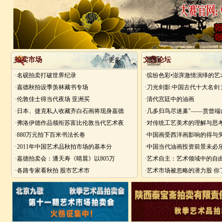
拍卖市场
文艺论坛
更多
·名砚拍卖打破世界纪录
·缤纷色彩•澎湃激情演绎的艺
·嘉德秋拍设季羡林藏书专场
·刀光剑影:中国古代十大名剑
·伦敦佳士得当代夜场 亚洲买
·清代宫廷中的油画
·日本、捷克私人收藏齐白石画将现身嘉德
·几多归鸟尽迷巢"——赏曾端
·弗洛伊德作品领衔苏富比伦敦当代艺术夜
·对传统工艺美术的理解与思
·880万元拍下百米书法长卷
·中国画受西洋画影响的得与
·2011年中国艺术品秋拍市场的基本分
·中国当代油画投资前景未必
·嘉德拍卖会：潘天寿《晴晨》以805万
·艺术自主：艺术领域中的自
·各路专家看秋拍 股市艺术市
·艺术市场被忽略的潜力股 你