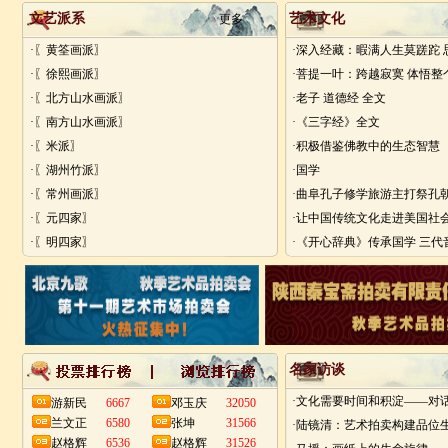
文艺派系
艺术文化
书法作品三幅
更多
春
赵格辉
浏览次数：31526
浏览次数：3149
·〖黄筌画派〗
·深入经藏：暇满人生莫蹉跎
支持票数：6536
支持票数：6180
·〖徐熙画派〗
·菩提一叶：跨越寂寞 体悟
·〖北方山水画派〗
·老子 道德经 全文
·〖南方山水画派〗
·《三字经》全文
·〖米派〗
·积极借鉴佛教中的生态智慧
·〖湖州竹派〗
·国学
·〖常州画派〗
·〖元四家〗
·让中国传统文化走进美国社
·〖明四家〗
贺词
笔底
张坤
浏览次数：31566
浏览次数：3073
支持票数：6227
支持票数：6064
名家访谈
游新民
6667
邓玉庆
32050
兰文正
6580
张坤
31566
·陆镜清：艺术拍卖构建品位
赵格辉
6536
赵格辉
31526