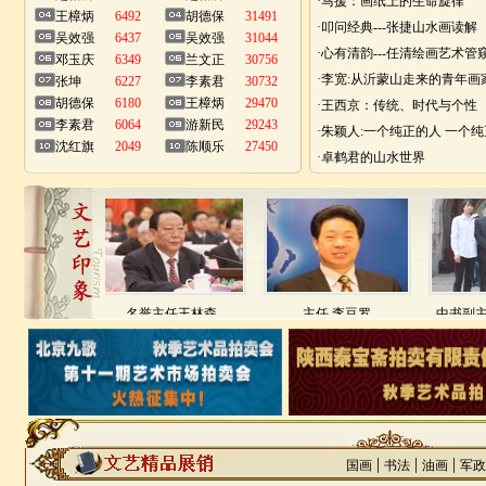
·马援：画纸上的生命旋律
王樟炳
6492
胡德保
31491
·叩问经典---张捷山水画读解
吴效强
6437
吴效强
31044
·心有清韵---任清绘画艺术管
邓玉庆
6349
兰文正
30756
·李宽:从沂蒙山走来的青年画
张坤
6227
李素君
30732
胡德保
6180
王樟炳
29470
·王西京：传统、时代与个性
李素君
6064
游新民
29243
·朱颖人:一个纯正的人 一个
沈红旗
2049
陈顺乐
27450
节节高
世外
兰文正
·卓鹤君的山水世界
浏览次数：30756
浏览次数：2947
支持票数：6580
支持票数：6492
成员
名誉主任王林森
主任 李豆罗
中书副主席大
|
|
|
国画
书法
油画
军