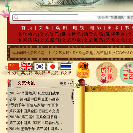
·
2015年“华夏雄风” 第五届中
首页
|
文学
|
戏剧
|
电视
|
电影
|
美术
|
书
文联动态
|
文艺资讯
|
展会博览
|
拍卖市场
|
视频看台
|
文
名家访谈
|
文艺原创
|
文艺印象
|
文艺派系
|
艺术文化
|
文
中国风文学艺术网，由《文艺大观》DM杂志发起，品艺堂| 世文联(World Cu
更多>>
2
015年“华夏雄风” 纪念抗日战争胜利70周年书画展征稿
公
示：第四届中国风全国书画赛展获奖入展名单
“
墨韵千年”百位名家绘中华百米长卷“华夏五千年锦绣山河图”创作
第
四届中国风全国书画艺术交流赛暨“华夏五千年锦绣山河图”百位名家绘中华百米长卷创作邀请展
2
013年“第三届中国风全国书画艺术交流赛” 获奖名单
第
三届中国风书画艺术迎春作品展南昌展胜利开幕
2
014年 墨韵千年·第三届中国风全国书画艺术迎春作品展 南昌展