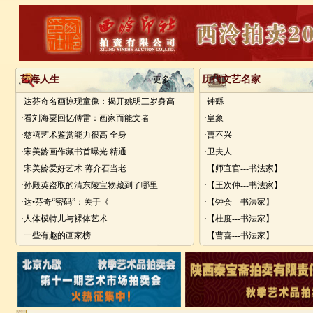
艺海人生
历代文艺名家
更多
·达芬奇名画惊现童像：揭开姚明三岁身高
·钟繇
·看刘海粟回忆傅雷：画家而能文者
·皇象
·慈禧艺术鉴赏能力很高 全身
·曹不兴
·宋美龄画作藏书首曝光 精通
·卫夫人
·宋美龄爱好艺术 蒋介石当老
·【师宜官---书法家】
·孙殿英盗取的清东陵宝物藏到了哪里
·【王次仲---书法家】
·达•芬奇“密码”：关于《
·【钟会---书法家】
·人体模特儿与裸体艺术
·【杜度---书法家】
·一些有趣的画家榜
·【曹喜---书法家】