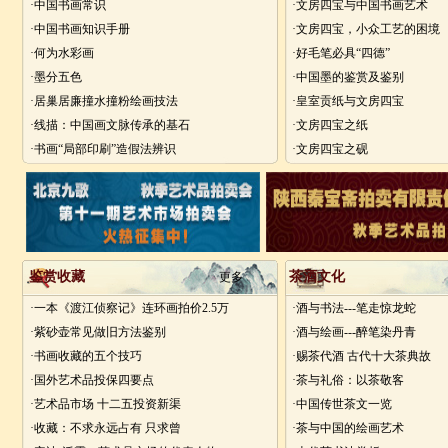
·中国书画常识
·文房四宝与中国书画艺术
·中国书画知识手册
·文房四宝，小众工艺的困境
·何为水彩画
·好毛笔必具“四德”
·墨分五色
·中国墨的鉴赏及鉴别
·居巢居廉撞水撞粉绘画技法
·皇室贡纸与文房四宝
·线描：中国画文脉传承的基石
·文房四宝之纸
·书画“局部印刷”造假法辨识
·文房四宝之砚
鉴赏收藏
茶酒文化
更多
·一本《渡江侦察记》连环画拍价2.5万
·酒与书法---笔走惊龙蛇
·紫砂壶常见做旧方法鉴别
·酒与绘画---醉笔染丹青
·书画收藏的五个技巧
·赐茶代酒 古代十大茶典故
·国外艺术品投保四要点
·茶与礼俗：以茶敬客
·艺术品市场 十二五投资新渠
·中国传世茶文一览
·收藏：不求永远占有 只求曾
·茶与中国的绘画艺术