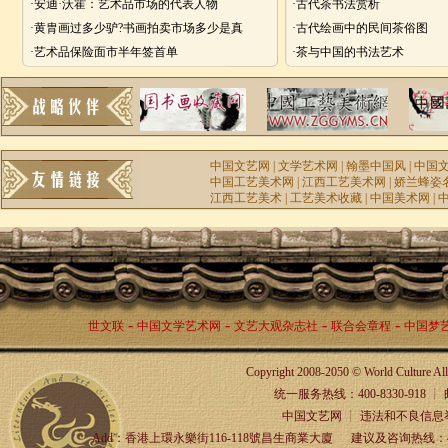
·安迪·沃霍：艺术品市场的代表人物
·古代茶书法赏析
·黄胄画过多少驴?书画拍卖市场多少是真
·古代绘画中的民间茶俗图
·艺术品保险面市半年签首单
·茶与中国的书法艺术
中国文艺网
|
文学艺术网
|
翰墨中国风
|
中国
中国工艺美术网
|
江西工艺美术网
|
娇兰蜂姿
江西工艺美术
|
工艺美术收藏
|
中国美术网
|
-
-
-
-
世文联
中国文学艺术网
文艺大观杂志社
联合会章程
中国梦
Copyright 2008-2050 © World Culture A
统一服务热线：400-8330-918 ┊ 邮箱：
中国文艺网 ┊ 违法和不良信息举报
Add：香港上環永樂街116-118號昌生商業大廈 建议及咨询热线：4