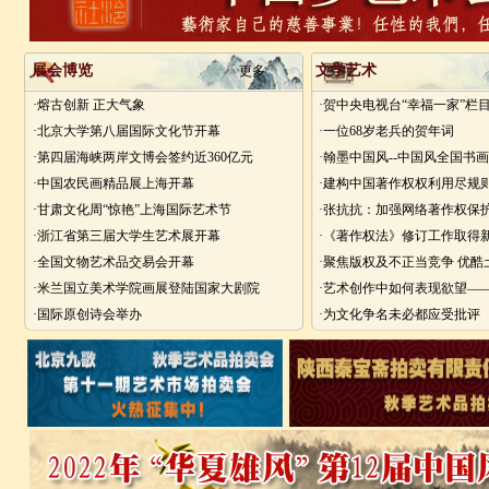
展会博览
文学艺术
更多
·熔古创新 正大气象
·贺中央电视台“幸福一家”栏
·北京大学第八届国际文化节开幕
·一位68岁老兵的贺年词
·第四届海峡两岸文博会签约近360亿元
·中国农民画精品展上海开幕
·建构中国著作权权利用尽规
·甘肃文化周“惊艳”上海国际艺术节
·张抗抗：加强网络著作权保
·浙江省第三届大学生艺术展开幕
·《著作权法》修订工作取得
·全国文物艺术品交易会开幕
·聚焦版权及不正当竞争 优
·米兰国立美术学院画展登陆国家大剧院
·国际原创诗会举办
·为文化争名未必都应受批评