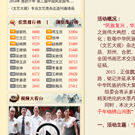
·
2014年 墨韵千年·第三届中国风全国书画艺术迎春作品展 南昌展
·《文艺大观》专业文艺类杂志选刊邀请函
游新民
6660
邓玉庆
32004
兰文正
6572
张坤
31523
赵格辉
6529
赵格辉
31489
王樟炳
6486
胡德保
31448
吴效强
6431
吴效强
31010
邓玉庆
6339
兰文正
30715
张坤
6218
李素君
30695
胡德保
6172
王樟炳
29426
李素君
6056
游新民
29200
沈红旗
2043
陈顺乐
27411
更多>>