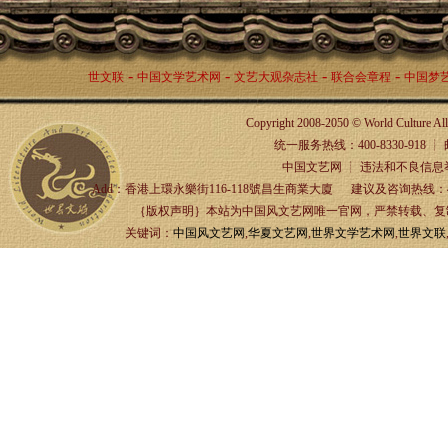
-
-
-
-
世文联
中国文学艺术网
文艺大观杂志社
联合会章程
中国梦
Copyright 2008-2050 © World Culture A
统一服务热线：400-8330-918 ┊ 邮箱：
中国文艺网 ┊ 违法和不良信息举报
Add：香港上環永樂街116-118號昌生商業大廈 建议及咨询热线：4
｛版权声明｝本站为中国风文艺网唯一官网，严禁转载、复制、
关键词：
中国风文艺网
,
华夏文艺网
,
世界文学艺术网
,
世界文联