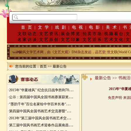
首页
|
文学
|
戏剧
|
电视
|
电影
|
美术
|
书
文联动态
|
文艺资讯
|
展会博览
|
拍卖市场
|
视频看台
|
文
名家访谈
|
文艺原创
|
文艺印象
|
文艺派系
|
艺术文化
|
文
中国风文学艺术网，由《文艺大观》DM杂志发起，品艺堂| 世文联(World Cu
您当前的位置：
首页
>>
最新公告
最新公告 >> 书画
更多>>
·
2015年“华夏雄风” 纪念抗日战争胜利70周年书画展征稿
·
公示：第四届中国风全国书画赛展获奖入展名单
·
“墨韵千年”百位名家绘中华百米长卷“华夏五千年锦绣山河图”创作
·
第四届中国风全国书画艺术交流赛暨“华夏五千年锦绣山河图”百位名家绘中华百米长卷创作邀请展
·
2013年“第三届中国风全国书画艺术交流赛” 获奖名单
·
第三届中国风书画艺术迎春作品展南昌展胜利开幕