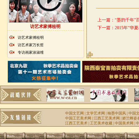
上一篇：
“墨韵千年”
访艺术家傅桂明
下一篇：
2015年“
访艺术家傅桂明
访艺术家万长哲
专访画家涂淑维
中国文艺网
|
文学艺术网
|
翰墨中国风
|
中国
中国工艺美术网
|
江西工艺美术网
|
娇兰蜂姿
江西工艺美术
|
工艺美术收藏
|
中国美术网
|