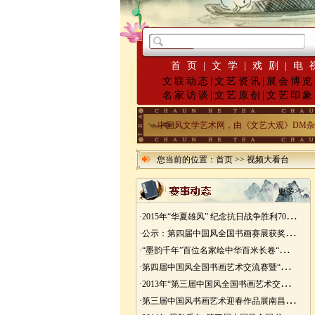
首页
|
文学
|
戏剧
|
电
文联动态
|
文艺资讯
|
展会博览
名家访谈
|
文艺原创
|
文艺印象
中国风文学艺术网，由《文艺大观》DM杂志发起
您当前的位置：
首页
>>
视频大看台
更多>>
·
2015年“华夏雄风” 纪念抗日战争胜利70周年书画展征稿
·
公示：第四届中国风全国书画赛展获奖入展名单
·
“墨韵千年”百位名家绘中华百米长卷“华夏五千年锦绣山河图”创作
·
第四届中国风全国书画艺术交流赛暨“华夏五千年锦绣山河图”百位名家绘中华百米长卷创作邀请展
·
2013年“第三届中国风全国书画艺术交流赛” 获奖名单
·
第三届中国风书画艺术迎春作品展南昌展胜利开幕