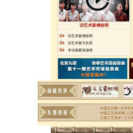
访艺术家傅桂明
访艺术家傅桂明
访艺术家万长哲
专访画家涂淑维
中国文艺网
|
文学艺
中国工艺美术网
|
江
江西工艺美术
|
工艺