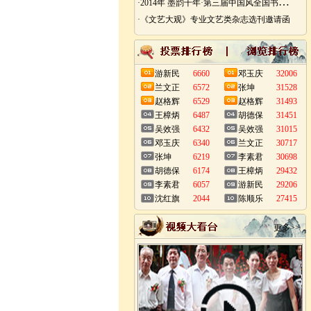
·
2014年 墨韵千年·第三届中国风全国书画艺术迎春作品展 南昌展
·《文艺大观》专业文艺类杂志选刊邀请函
游新民
6660
邓玉庆
32006
兰文正
6572
张坤
31528
赵格辉
6529
赵格辉
31493
王樟炳
6487
胡德保
31451
吴效强
6432
吴效强
31015
邓玉庆
6340
兰文正
30717
张坤
6219
李素君
30698
胡德保
6174
王樟炳
29432
李素君
6057
游新民
29206
沈红旗
2044
陈顺乐
27415
更多>>