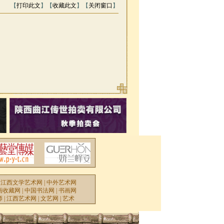
【
打印此文
】【
收藏此文
】【
关闭窗口
】
|
江西文学艺术网
|
中外艺术网
画收藏网
|
中国书法网
|
书画网
师
|
江西艺术网
|
文艺网
|
艺术