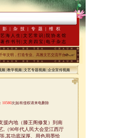
·
暨纪念抗日战争胜利70周年书画展5月18日起征稿
“墨韵千年”百位名家绘中华百米长卷
摄影
|
杂技
|
专题
|
维权
|
艺海人生
|
文艺常识
|
院协名馆
|
著作书刊
|
文房四宝
|
电子杂志
承华夏五千年文明，打造专业、高雅文艺交流平台！
视频
|
教学视频
|
文艺专题视频
|
企业宣传视频