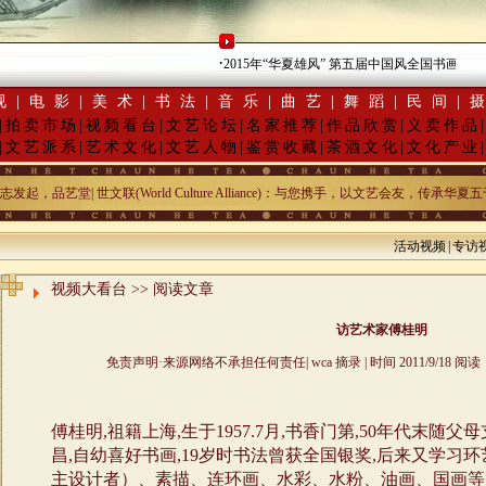
·
2015年“华夏雄风” 第五届中国风全国书画交流赛
视
|
电影
|
美术
|
书法
|
音乐
|
曲艺
|
舞蹈
|
民间
|
|
拍卖市场
|
视频看台
|
文艺论坛
|
名家推荐
|
作品欣赏
|
义卖作品
|
文艺派系
|
艺术文化
|
文艺人物
|
鉴赏收藏
|
茶酒文化
|
文化产业
，品艺堂| 世文联(World Culture Alliance)：与您携手，以文艺会友，传
活动视频
|
专访
视频大看台
>> 阅读文章