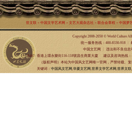
-
-
-
-
世文联
中国文学艺术网
文艺大观杂志社
联合会章程
中国梦
Copyright 2008-2050 © World Culture A
统一服务热线：400-8330-918 ┊ 邮箱：
中国文艺网 ┊ 违法和不良信息举报
Add：香港上環永樂街116-118號昌生商業大廈 建议及咨询热线：4
｛版权声明｝本站为中国风文艺网唯一官网，严禁转载、复制、
关键词：
中国风文艺网
,
华夏文艺网
,
世界文学艺术网
,
世界文联