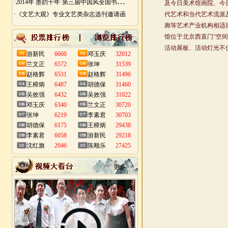
·
2014年 墨韵千年·第三届中国风全国书画艺术迎春作品展 南昌展
·《文艺大观》专业文艺类杂志选刊邀请函
游新民
6660
邓玉庆
32012
兰文正
6572
张坤
31539
赵格辉
6531
赵格辉
31496
王樟炳
6487
胡德保
31460
吴效强
6432
吴效强
31022
邓玉庆
6340
兰文正
30720
张坤
6219
李素君
30703
胡德保
6175
王樟炳
29438
李素君
6058
游新民
29218
沈红旗
2046
陈顺乐
27425
更多>>