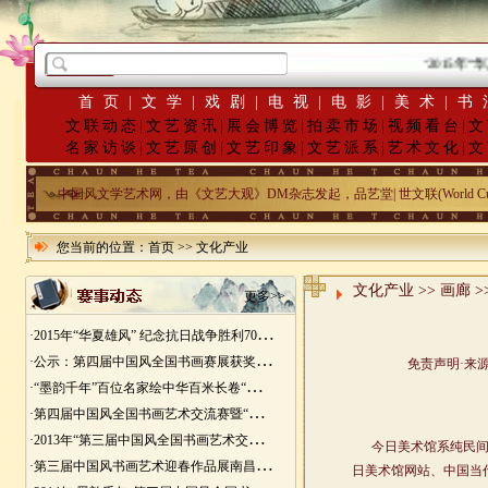
·
2015年“华
首页
|
文学
|
戏剧
|
电视
|
电影
|
美术
|
书
文联动态
|
文艺资讯
|
展会博览
|
拍卖市场
|
视频看台
|
文
名家访谈
|
文艺原创
|
文艺印象
|
文艺派系
|
艺术文化
|
文
中国风文学艺术网，由《文艺大观》DM杂志发起，品艺堂| 世文联(World Cu
您当前的位置：
首页
>>
文化产业
文化产业 >> 画廊
>
更多>>
·
2015年“华夏雄风” 纪念抗日战争胜利70周年书画展征稿
·
公示：第四届中国风全国书画赛展获奖入展名单
·
“墨韵千年”百位名家绘中华百米长卷“华夏五千年锦绣山河图”创作
·
第四届中国风全国书画艺术交流赛暨“华夏五千年锦绣山河图”百位名家绘中华百米长卷创作邀请展
·
2013年“第三届中国风全国书画艺术交流赛” 获奖名单
·
第三届中国风书画艺术迎春作品展南昌展胜利开幕