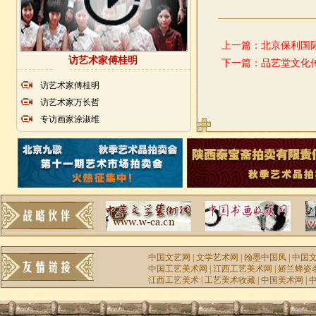
上一篇：
北京保利国
访艺术家傅桂明
下一篇：
品艺堂文化
访艺术家傅桂明
访艺术家万长哲
专访画家涂淑维
中国文艺网
|
文学艺术网
|
翰墨中国风
|
中国
中国工艺美术网
|
江西工艺美术网
|
娇兰蜂姿
江西工艺美术
|
工艺美术收藏
|
中国美术网
|