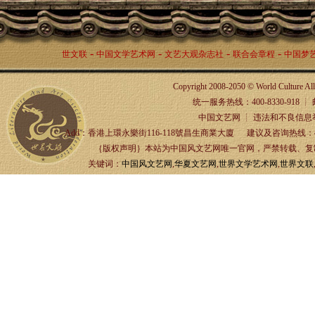
-
-
-
-
世文联
中国文学艺术网
文艺大观杂志社
联合会章程
中国梦
Copyright 2008-2050 © World Culture A
统一服务热线：400-8330-918 ┊ 邮箱：
中国文艺网 ┊ 违法和不良信息举报
Add：香港上環永樂街116-118號昌生商業大廈 建议及咨询热线：4
｛版权声明｝本站为中国风文艺网唯一官网，严禁转载、复制、
关键词：
中国风文艺网
,
华夏文艺网
,
世界文学艺术网
,
世界文联