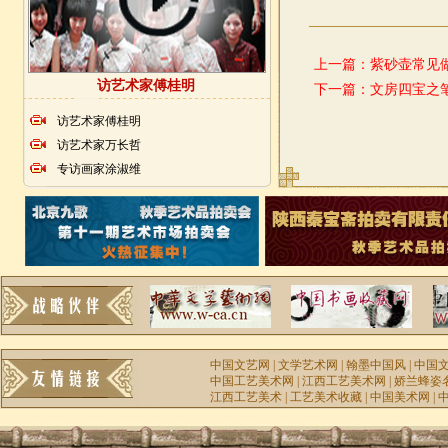
上一篇：
紫砂壶常见
访艺术家傅桂明
下一篇：
文房四宝之
访艺术家傅桂明
访艺术家万长哲
专访画家涂淑维
中国文艺网
|
文学艺术网
|
翰墨中国风
|
中国
中国工艺美术网
|
江西工艺美术网
|
娇兰蜂姿
江西工艺美术
|
工艺美术收藏
|
中国美术网
|