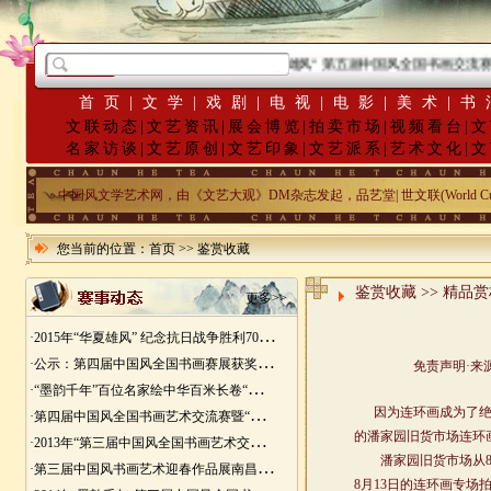
·
2015年“华夏雄风” 第五届中国风全国书画交流赛
首页
|
文学
|
戏剧
|
电视
|
电影
|
美术
|
书
文联动态
|
文艺资讯
|
展会博览
|
拍卖市场
|
视频看台
|
文
名家访谈
|
文艺原创
|
文艺印象
|
文艺派系
|
艺术文化
|
文
中国风文学艺术网，由《文艺大观》DM杂志发起，品艺堂| 世文联(World Cu
您当前的位置：
首页
>>
鉴赏收藏
鉴赏收藏 >> 精品
更多>>
·
2015年“华夏雄风” 纪念抗日战争胜利70周年书画展征稿
·
公示：第四届中国风全国书画赛展获奖入展名单
·
“墨韵千年”百位名家绘中华百米长卷“华夏五千年锦绣山河图”创作
·
第四届中国风全国书画艺术交流赛暨“华夏五千年锦绣山河图”百位名家绘中华百米长卷创作邀请展
·
2013年“第三届中国风全国书画艺术交流赛” 获奖名单
·
第三届中国风书画艺术迎春作品展南昌展胜利开幕