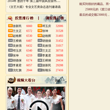
·
2014年 墨韵千年·第三届中国风全国书画艺术迎春作品展 南昌展
·《文艺大观》专业文艺类杂志选刊邀请函
游新民
6660
邓玉庆
32006
兰文正
6572
张坤
31528
赵格辉
6530
赵格辉
31493
王樟炳
6487
胡德保
31452
吴效强
6432
吴效强
31017
邓玉庆
6340
兰文正
30718
张坤
6219
李素君
30698
胡德保
6174
王樟炳
29434
李素君
6057
游新民
29208
沈红旗
2044
陈顺乐
27416
更多>>