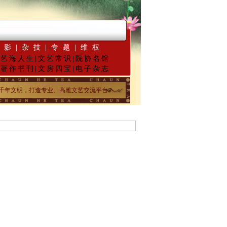
·
念抗日战争胜利70周年书画展5月18日起征稿
“墨韵千年”百位名家绘中华百米长卷“
摄影
|
杂技
|
专题
|
维权
|
艺海人生
|
文艺常识
|
院协名馆
|
著作书刊
|
文房四宝
|
电子杂志
承华夏五千年文明，打造专业、高雅文艺交流平台！