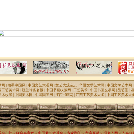
术网
|
翰墨中国风
|
中国文艺大观网
|
文艺大观杂志
|
华夏文学艺术网
|
中国文学艺术网
西工艺美术网
|
娇兰蜂姿名媛
|
中国书画收藏网
|
工艺美术
|
中国书画交易网
|
品艺堂书
美术收藏
|
中国美术网
|
中国国画网
|
江西书画网
|
江西工艺美术大师
|
中国工艺美术大
-
-
-
-
-
-
观杂志社
联合会章程
中国梦艺术基金
专家顾问
留言互动
报名入网
入会须