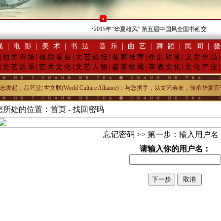
·
2015年“华夏雄风” 第五届中国风全国书画交流赛暨纪
视
|
电影
|
美术
|
书法
|
音乐
|
曲艺
|
舞蹈
|
民间
|
|
拍卖市场
|
视频看台
|
文艺论坛
|
名家推荐
|
作品欣赏
|
义卖作品
|
文艺派系
|
艺术文化
|
文艺人物
|
鉴赏收藏
|
茶酒文化
|
文化产业
，品艺堂| 世文联(World Culture Alliance)：与您携手，以文艺会友，传
您所处的位置：首页 - 找回密码
忘记密码 >> 第一步：输入用户名
请输入你的用户名：