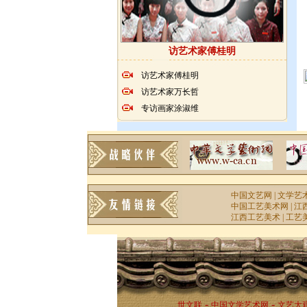
访艺术家傅桂明
访艺术家傅桂明
访艺术家万长哲
专访画家涂淑维
中国文艺网
|
文学艺
中国工艺美术网
|
江
江西工艺美术
|
工艺
-
-
世文联
中国文学艺术网
文艺大