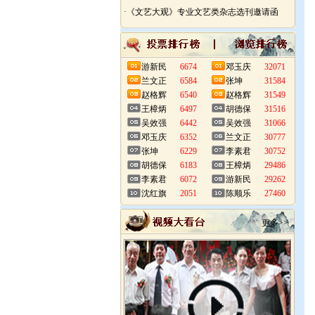
·《文艺大观》专业文艺类杂志选刊邀请函
游新民
6674
邓玉庆
32071
兰文正
6584
张坤
31584
赵格辉
6540
赵格辉
31549
王樟炳
6497
胡德保
31516
吴效强
6442
吴效强
31066
邓玉庆
6352
兰文正
30777
张坤
6229
李素君
30752
胡德保
6183
王樟炳
29486
李素君
6072
游新民
29262
沈红旗
2051
陈顺乐
27460
更多>>