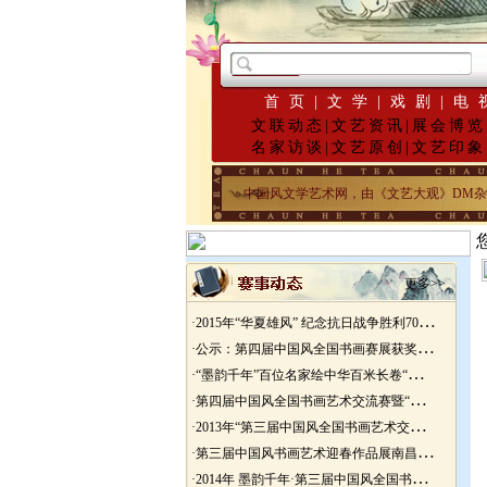
首页
|
文学
|
戏剧
|
电
文联动态
|
文艺资讯
|
展会博览
名家访谈
|
文艺原创
|
文艺印象
中国风文学艺术网，由《文艺大观》DM杂志发起
更多>>
·
2015年“华夏雄风” 纪念抗日战争胜利70周年书画展征稿
·
公示：第四届中国风全国书画赛展获奖入展名单
·
“墨韵千年”百位名家绘中华百米长卷“华夏五千年锦绣山河图”创作
·
第四届中国风全国书画艺术交流赛暨“华夏五千年锦绣山河图”百位名家绘中华百米长卷创作邀请展
·
2013年“第三届中国风全国书画艺术交流赛” 获奖名单
·
第三届中国风书画艺术迎春作品展南昌展胜利开幕
·
2014年 墨韵千年·第三届中国风全国书画艺术迎春作品展 南昌展