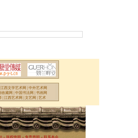
|
江西文学艺术网
|
中外艺术网
画收藏网
|
中国书法网
|
书画网
师
|
江西艺术网
|
文艺网
|
艺术
-
-
-
知
版权申明
免责声明
联系本会