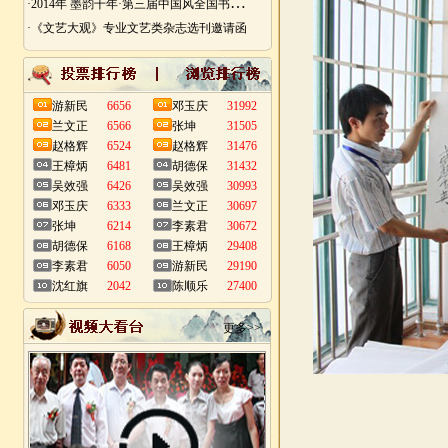
·
2014年 墨韵千年·第三届中国风全国书画艺术迎春作品展 南昌展
·《文艺大观》专业文艺类杂志选刊邀请函
游新民
6656
邓玉庆
31992
兰文正
6566
张坤
31505
赵格辉
6524
赵格辉
31476
王樟炳
6481
胡德保
31432
吴效强
6426
吴效强
30993
邓玉庆
6333
兰文正
30697
张坤
6214
李素君
30672
胡德保
6168
王樟炳
29408
李素君
6050
游新民
29190
沈红旗
2042
陈顺乐
27400
更多>>