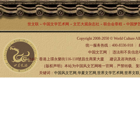
-
-
-
-
世文联
中国文学艺术网
文艺大观杂志社
联合会章程
中国梦
Copyright 2008-2050 © World Culture A
统一服务热线：400-8330-918 ┊ 邮箱：
中国文艺网 ┊ 违法和不良信息举报
Add：香港上環永樂街116-118號昌生商業大廈 建议及咨询热线：4
｛版权声明｝本站为中国风文艺网唯一官网，严禁转载、复制、
关键词：
中国风文艺网
,
华夏文艺网
,
世界文学艺术网
,
世界文联