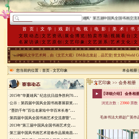
·
2015年“华夏雄风” 第五届中国风全国书画交流赛
首页
|
文学
|
戏剧
|
电视
|
电影
|
美术
|
书
文联动态
|
文艺资讯
|
展会博览
|
拍卖市场
|
视频看台
|
文
名家访谈
|
文艺原创
|
文艺印象
|
文艺派系
|
艺术文化
|
文
中国风文学艺术网，由《文艺大观》DM杂志发起，品艺堂| 世文联(World Cu
您当前的位置：
首页
-
文艺印象
本会相册
文艺印象 >> 会务相册
更多>>
【详细介绍】 会务相
·
2015年“华夏雄风” 纪念抗日战争胜利70周年书画展征稿
·
公示：第四届中国风全国书画赛展获奖入展名单
浏览次数：
23960
票数
·
“墨韵千年”百位名家绘中华百米长卷“华夏五千年锦绣山河图”创作
·
第四届中国风全国书画艺术交流赛暨“华夏五千年锦绣山河图”百位名家绘中华百米长卷创作邀请展
·
2013年“第三届中国风全国书画艺术交流赛” 获奖名单
·
第三届中国风书画艺术迎春作品展南昌展胜利开幕