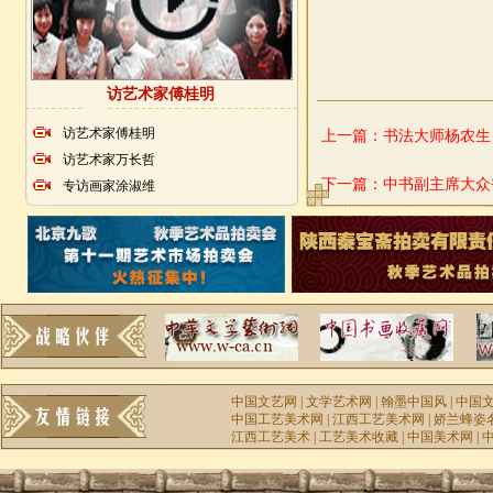
访艺术家傅桂明
访艺术家傅桂明
上一篇：
书法大师杨农生
访艺术家万长哲
下一篇：
中书副主席大众
专访画家涂淑维
中国文艺网
|
文学艺术网
|
翰墨中国风
|
中国
中国工艺美术网
|
江西工艺美术网
|
娇兰蜂姿
江西工艺美术
|
工艺美术收藏
|
中国美术网
|