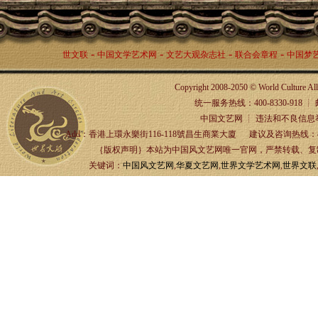
-
-
-
-
世文联
中国文学艺术网
文艺大观杂志社
联合会章程
中国梦
Copyright 2008-2050 © World Culture A
统一服务热线：400-8330-918 ┊ 邮箱：
中国文艺网 ┊ 违法和不良信息举报
Add：香港上環永樂街116-118號昌生商業大廈 建议及咨询热线：4
｛版权声明｝本站为中国风文艺网唯一官网，严禁转载、复制、
关键词：
中国风文艺网
,
华夏文艺网
,
世界文学艺术网
,
世界文联