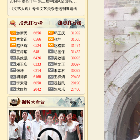
·
2014年 墨韵千年·第三届中国风全国书画艺术迎春作品展 南昌展
·《文艺大观》专业文艺类杂志选刊邀请函
游新民
6656
邓玉庆
31992
兰文正
6566
张坤
31505
赵格辉
6524
赵格辉
31474
王樟炳
6481
胡德保
31432
吴效强
6426
吴效强
30993
邓玉庆
6333
兰文正
30697
张坤
6214
李素君
30672
胡德保
6168
王樟炳
29408
李素君
6050
游新民
29190
沈红旗
2042
陈顺乐
27400
更多>>