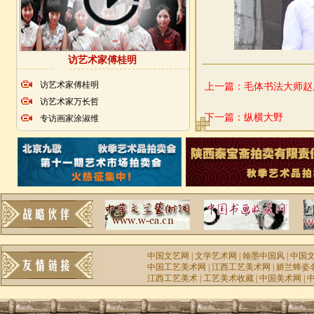
访艺术家傅桂明
访艺术家傅桂明
上一篇：
毛体书法大师赵
访艺术家万长哲
下一篇：
纵横大野
专访画家涂淑维
中国文艺网
|
文学艺术网
|
翰墨中国风
|
中国
中国工艺美术网
|
江西工艺美术网
|
娇兰蜂姿
江西工艺美术
|
工艺美术收藏
|
中国美术网
|