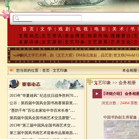
·
首页
|
文学
|
戏剧
|
电视
|
电影
|
美术
|
书
文联动态
|
文艺资讯
|
展会博览
|
拍卖市场
|
视频看台
|
文
名家访谈
|
文艺原创
|
文艺印象
|
文艺派系
|
艺术文化
|
文
中国风文学艺术网，由《文艺大观》DM杂志发起，品艺堂| 世文联(World Cu
您当前的位置：
首页
-
文艺印象
本会相册
文艺印象 >> 会务相册
更多>>
【详细介绍】 会务相
·
2015年“华夏雄风” 纪念抗日战争胜利70周年书画展征稿
·
公示：第四届中国风全国书画赛展获奖入展名单
浏览次数：
24464
票数
·
“墨韵千年”百位名家绘中华百米长卷“华夏五千年锦绣山河图”创作
·
第四届中国风全国书画艺术交流赛暨“华夏五千年锦绣山河图”百位名家绘中华百米长卷创作邀请展
·
2013年“第三届中国风全国书画艺术交流赛” 获奖名单
·
第三届中国风书画艺术迎春作品展南昌展胜利开幕