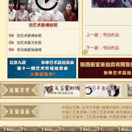
访艺术家傅桂明
上一篇：
书法作品
访艺术家傅桂明
访艺术家万长哲
下一篇：
书法作品
专访画家涂淑维
中国文艺网
|
文学艺术网
|
翰墨中国风
|
中国
中国工艺美术网
|
江西工艺美术网
|
娇兰蜂姿
江西工艺美术
|
工艺美术收藏
|
中国美术网
|