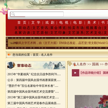
首页
|
文学
|
戏剧
|
电视
|
电影
|
美术
|
书
文联动态
|
文艺资讯
|
展会博览
|
拍卖市场
|
视频看台
|
文
名家访谈
|
文艺原创
|
文艺印象
|
文艺派系
|
艺术文化
|
文
中国风文学艺术网，由《文艺大观》DM杂志发起，品艺堂| 世文联(World Cu
您当前的位置：
首页
-
名人名作
名人名作 >> 国画 >>
更多>>
·
2015年“华夏雄风” 纪念抗日战争胜利70周年书画展征稿
·
公示：第四届中国风全国书画赛展获奖入展名单
·
“墨韵千年”百位名家绘中华百米长卷“华夏五千年锦绣山河图”创作
·
第四届中国风全国书画艺术交流赛暨“华夏五千年锦绣山河图”百位名家绘中华百米长卷创作邀请展
·
2013年“第三届中国风全国书画艺术交流赛” 获奖名单
·
第三届中国风书画艺术迎春作品展南昌展胜利开幕