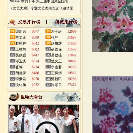
·
2014年 墨韵千年·第三届中国风全国书画艺术迎春作品展 南昌展
·《文艺大观》专业文艺类杂志选刊邀请函
游新民
6677
邓玉庆
32099
兰文正
6589
张坤
31607
赵格辉
6542
赵格辉
31568
王樟炳
6502
胡德保
31538
吴效强
6447
吴效强
31092
邓玉庆
6354
兰文正
30802
张坤
6234
李素君
30770
胡德保
6186
王樟炳
29512
李素君
6076
游新民
29289
沈红旗
2052
陈顺乐
27474
更多>>