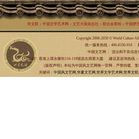
-
-
-
-
世文联
中国文学艺术网
文艺大观杂志社
联合会章程
中国梦
Copyright 2008-2050 © World Culture A
统一服务热线：400-8330-918 ┊ 邮箱：
中国文艺网 ┊ 违法和不良信息举报
Add：香港上環永樂街116-118號昌生商業大廈 建议及咨询热线：4
｛版权声明｝本站为中国风文艺网唯一官网，严禁转载、复制、
关键词：
中国风文艺网
,
华夏文艺网
,
世界文学艺术网
,
世界文联